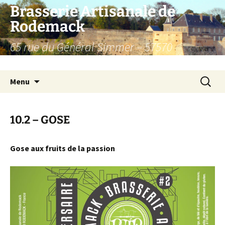
Aller
Brasserie Artisanale de
au
Rodemack
contenu
65 rue du Général Simmer – 57570
RODEMACK – France.
Recherc
Menu
10.2 – GOSE
Gose aux fruits de la passion