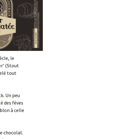
cle, le
er’ (Stout
pelé tout
ck. Un peu
té des fèves
blon à celle
de chocolat.