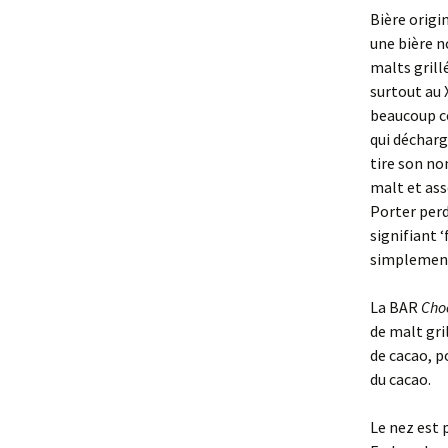
Bière origi
La Barquette
une bière n
malts grillé
La Citad’Ale
surtout au 
beaucoup c
La Bar iWhite
qui décharge
tire son no
La MalaBar
malt et ass
La Teddy Bar
Porter perd
signifiant 
La Barthday
simplement
La WunderBar
La BAR
Cho
de malt gri
La BarPain
de cacao, p
du cacao.
La BarBitur’Hic
Le nez est 
La Barégime