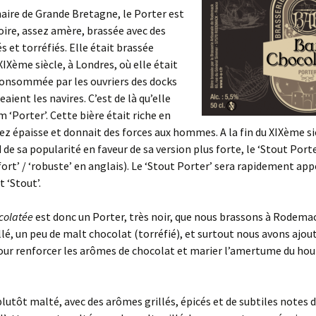
naire de Grande Bretagne, le Porter est
10.4 – Oat Milk Stout
oire, assez amère, brassée avec des
s et torréfiés. Elle était brassée
XIXème siècle, à Londres, où elle était
onsommée par les ouvriers des docks
aient les navires. C’est de là qu’elle
m ‘Porter’. Cette bière était riche en
ez épaisse et donnait des forces aux hommes. A la fin du XIXème siè
 de sa popularité en faveur de sa version plus forte, le ‘Stout Port
‘fort’ / ‘robuste’ en anglais). Le ‘Stout Porter’ sera rapidement ap
 ‘Stout’.
colatée
est donc un Porter, très noir, que nous brassons à Rodema
llé, un peu de malt chocolat (torréfié), et surtout nous avons ajou
our renforcer les arômes de chocolat et marier l’amertume du hou
plutôt malté, avec des arômes grillés, épicés et de subtiles notes 