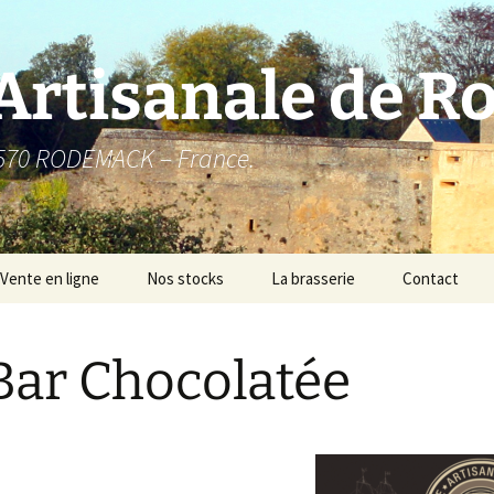
 Artisanale de 
7570 RODEMACK – France.
Vente en ligne
Nos stocks
La brasserie
Contact
Historique
Bar Chocolatée
10.1 – NEIPA
Comment ça marche ?
10.2 – GOSE
10.3 – OKTOBARFEST