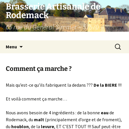
Aller
Brasserie Artisanale de
au
Rodemack
contenu
65 rue du Général Simmer – 57570
RODEMACK – France.
Recherc
Menu
Comment ça marche ?
Mais qu’est-ce qu’ils fabriquent la dedans ???
De la BIERE
!!!
Et voilà comment ça marche…
Nous avons besoin de 4 ingrédients : de la bonne
eau
de
Rodemack, du
malt
(principalement d’orge et de froment),
du
houblon
, de la
levure
, ET C’EST TOUT !!! Sauf peut-être