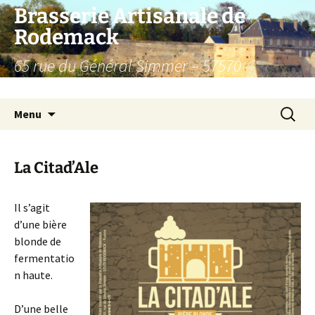
Aller
Brasserie Artisanale de
au
Rodemack
contenu
65 rue du Général Simmer – 57570
RODEMACK – France.
Recherc
Menu
La Citad’Ale
Il s’agit
d’une bière
blonde de
fermentatio
n haute.
D’une belle