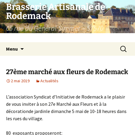
Aller
Brasserie Artisanale de
au
Rodemack
contenu
65 rue du Général Simmer – 57570
RODEMACK – France.
Recherc
Menu
27ème marché aux fleurs de Rodemack
2 mai 2019
Actualités
L’association Syndicat d’Initiative de Rodemack a le plaisir
de vous inviter à son 27e Marché aux Fleurs et à la
décorationde jardinle dimanche 5 mai de 10-18 heures dans
les rues du village.
80 exposants proposeront: