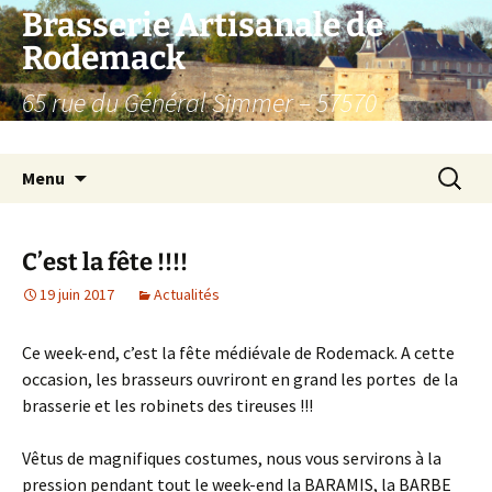
Aller
Brasserie Artisanale de
au
Rodemack
contenu
65 rue du Général Simmer – 57570
RODEMACK – France.
Recherc
Menu
C’est la fête !!!!
19 juin 2017
Actualités
Ce week-end, c’est la fête médiévale de Rodemack. A cette
occasion, les brasseurs ouvriront en grand les portes de la
brasserie et les robinets des tireuses !!!
Vêtus de magnifiques costumes, nous vous servirons à la
pression pendant tout le week-end la BARAMIS, la BARBE