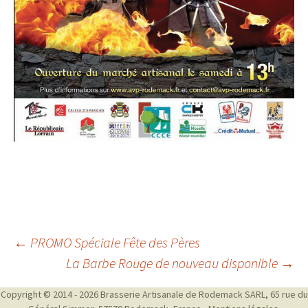
Navigation
←
PROMO Spéciale Fête des Pères
La Barbe Rouge de nouveau disponible
→
des
Copyright © 2014 - 2026 Brasserie Artisanale de Rodemack SARL, 65 rue du