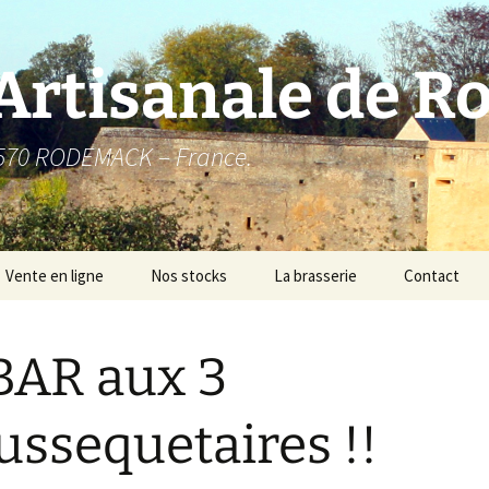
 Artisanale de 
7570 RODEMACK – France.
Vente en ligne
Nos stocks
La brasserie
Contact
Historique
BAR aux 3
10.1 – NEIPA
Comment ça marche ?
10.2 – GOSE
ssequetaires !!
10.3 – OKTOBARFEST