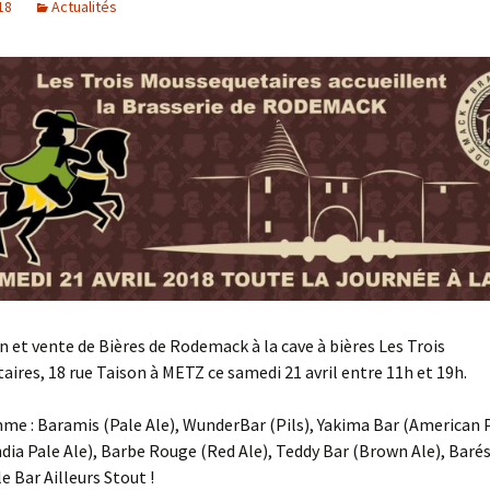
18
Actualités
10.4 – Oat Milk Stout
 et vente de Bières de Rodemack à la cave à bières Les Trois
ires, 18 rue Taison à METZ ce samedi 21 avril entre 11h et 19h.
e : Baramis (Pale Ale), WunderBar (Pils), Yakima Bar (American P
dia Pale Ale), Barbe Rouge (Red Ale), Teddy Bar (Brown Ale), Barés
e Bar Ailleurs Stout !