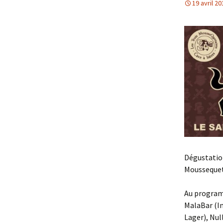
19 avril 20
La Barquette
La Citad’Ale
La Bar iWhite
La MalaBar
La Teddy Bar
La Barthday
La WunderBar
Dégustation
Moussequeta
La BarPain
Au programm
La BarBitur’Hic
MalaBar (In
La Barégime
Lager), Null