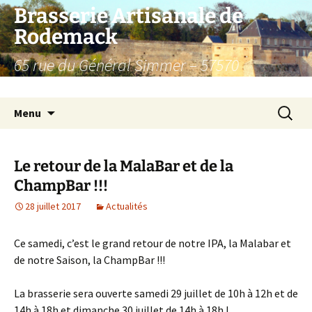
Aller
Brasserie Artisanale de
au
Rodemack
contenu
65 rue du Général Simmer – 57570
RODEMACK – France.
Recherc
Menu
Le retour de la MalaBar et de la
ChampBar !!!
28 juillet 2017
Actualités
Ce samedi, c’est le grand retour de notre IPA, la Malabar et
de notre Saison, la ChampBar !!!
La brasserie sera ouverte samedi 29 juillet de 10h à 12h et de
14h à 18h et dimanche 30 juillet de 14h à 18h !