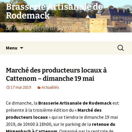
Aller
Brasserie Artisanale de
au
Rodemack
contenu
65 rue du Général Simmer – 57570
RODEMACK – France.
Recherc
Menu
Marché des producteurs locaux à
Cattenom – dimanche 19 mai
17 mai 2019
Actualités
Ce dimanche, la
Brasserie Artisanale de Rodemack
est
présente à la troisième édition du «
Marché des
producteurs locaux
» qui se tiendra le dimanche 19 mai
2019, de 10h00 à 18h00, sur le parking de la
retenue du
Mirgenbach à Cattenom
. Organisé par la centrale de